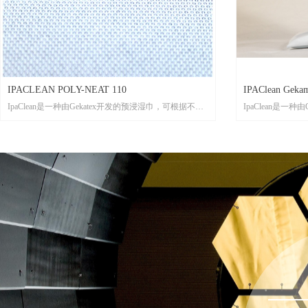
IPACLEAN POLY-NEAT 110
IPAClean Gekam
IpaClean是一种由Gekatex开发的预浸湿巾，可根据不同
IpaClean是一
应用需求搭配最佳的不织布。其独特的配方可以用于各
应用需求搭配最
种表面的油脂擦除。该产品可依据不同应用要求加水稀
种表面的油脂擦
释。预浸擦拭可避免化学产品的过度消耗，从而避免在
释。预浸擦拭可
您的企业中存储危险品。Poly-neat是一种由100%聚酯纤
您的企业中存储危险
维长丝制成的针织布，非常耐磨。这种强大的具有吸收
无孔非织造超细
性的基材适用于一系列的坚硬表面擦拭和溶剂清洗。
强大的具有吸收
Poly-Neat在非常洁净的厂房内针织而成，与传统机织布
和溶剂清洗。无
相比非常洁净，也没有被粉尘污染的风险
到的超细纤维制
且不掉纤维