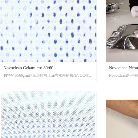
Novoclean Gekamicro 80/60
Novoclean Néon
独特的80/60gsm超细纤维布上涂布水基的极低VOC排放
NovoClean是
的溶剂
同应用需求搭配
推荐用于低VOC排放环境下的工业除脂
可用于各种材质表面
独特的超细纤维擦拭均匀，用于超高效擦拭，只需一次
可配合紫外线灯
擦拭即可完全清理油脂
擦拭过。预浸擦
超低VOC排放（8 g/l）的溶剂可更好地保护操作人员和
免在您的企业中
环境