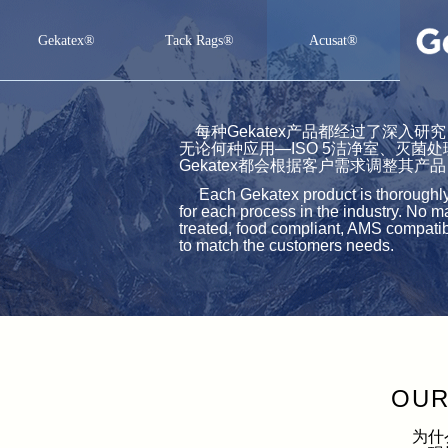
Gekatex®
Tack Rags®
Acusat®
Gekatex®
Tack Rags®
Acusat®
每种Gekatex产品都经过了深入
无论何种应用—ISO 5洁净室、灭菌
Gekatex都会根据客户需求调整其产品
Each Gekatex product is thoroughly st
for each process in the industry. No m
treated, food compliant, AMS compatibl
to match the customers needs.
OU
为什